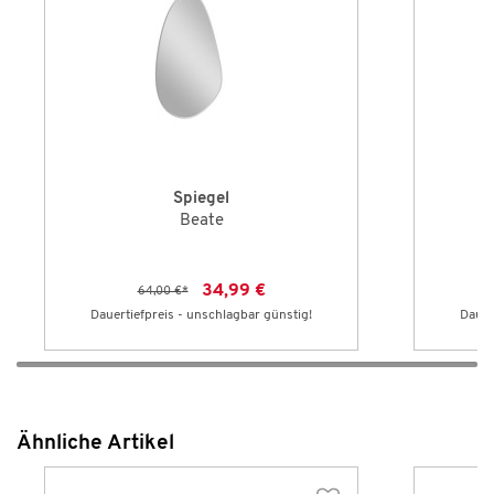
Spiegel
Beate
34,99 €
64,00 €
*
Dauertiefpreis - unschlagbar günstig!
Dauer
Ähnliche Artikel