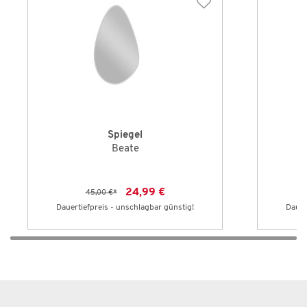
Spiegel
Beate
24,99 €
45,00 €
*
Dauertiefpreis - unschlagbar günstig!
Dauer