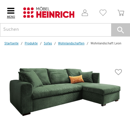
MENÜ
Weitere Artikel aus der Serie
Startseite
Produkte
Sofas
Wohnlandschaften
Wohnlandschaft Leon
Wenige verfügbar
Wohnlandschaft
Leon
899,99 €
1.648,00 €
*
Dauertiefpreis - unschlagbar günstig!