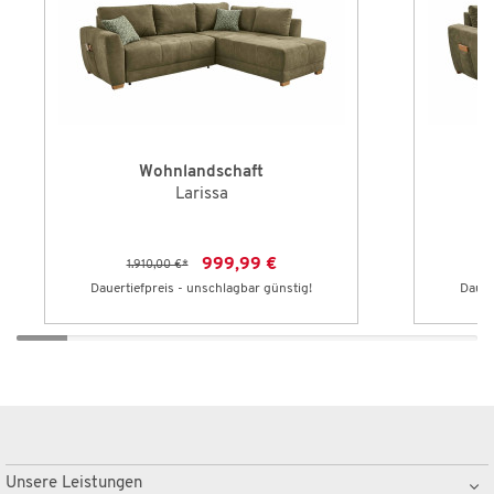
Wohnlandschaft
Larissa
999,99 €
1.910,00 €
*
Dauertiefpreis - unschlagbar günstig!
Dauer
Unsere Leistungen