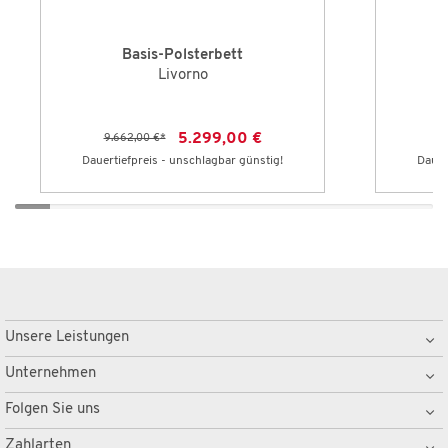
Basis-Polsterbett
Livorno
5.299,00 €
9.662,00 €
*
Dauertiefpreis - unschlagbar günstig!
Dauer
Unsere Leistungen
Unternehmen
Folgen Sie uns
Zahlarten