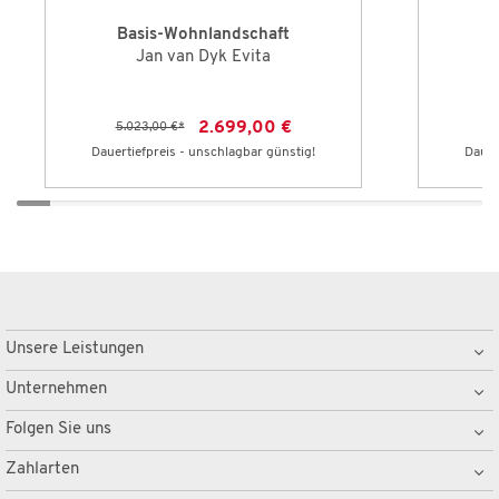
Basis-Wohnlandschaft
B
Jan van Dyk Evita
2.699,00 €
5.023,00 €
*
7
Dauertiefpreis - unschlagbar günstig!
Dauer
Unsere Leistungen
Unternehmen
Folgen Sie uns
Zahlarten