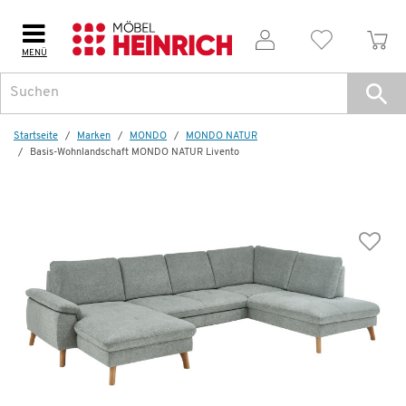
MENÜ
Weitere Artikel aus der Serie
Startseite
Marken
MONDO
MONDO NATUR
Basis-Wohnlandschaft MONDO NATUR Livento
Komfort-Wohnlandschaft
MONDO NATUR Livento
5.299,00 €
9.692,00 €
*
Dauertiefpreis - unschlagbar günstig!