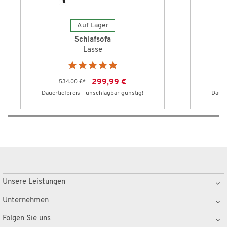
Auf Lager
Schlafsofa
Lasse
299,99 €
534,00 €
*
Dauertiefpreis - unschlagbar günstig!
Dauer
Unsere Leistungen
Unternehmen
Folgen Sie uns