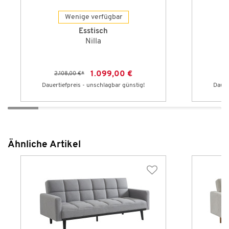
Wenige verfügbar
Esstisch
Nilla
1.099,00 €
2.108,00 €
*
Dauertiefpreis - unschlagbar günstig!
Dauer
Ähnliche Artikel