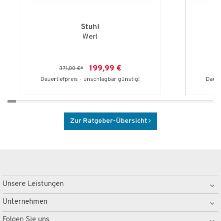
Stuhl
Werl
199,99 €
371,00 €
*
Dauertiefpreis - unschlagbar günstig!
Dauer
Zur Ratgeber-Übersicht
Unsere Leistungen
Unternehmen
Folgen Sie uns